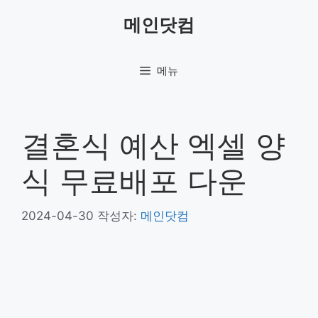
컨
메인닷컴
텐
츠
로
메뉴
건
너
뛰
기
결혼식 예산 엑셀 양
식 무료배포 다운
2024-04-30
작성자:
메인닷컴