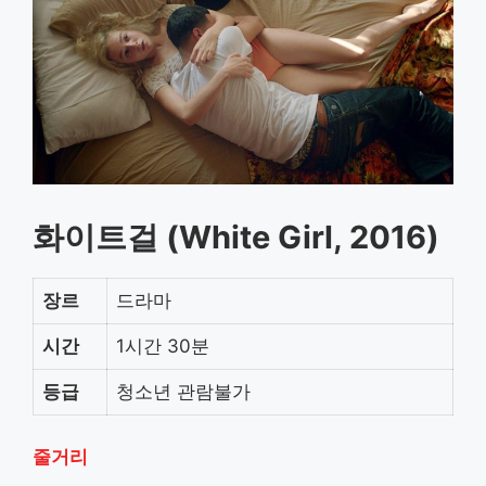
화이트걸 (White Girl, 2016)
장르
드라마
시간
1시간 30분
등급
청소년 관람불가
줄거리