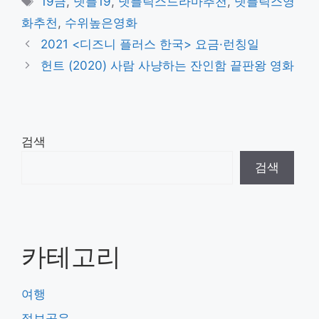
19금
,
넷플19
,
넷플릭스드라마추천
,
넷플릭스영
고
그
화추천
,
수위높은영화
리
2021 <디즈니 플러스 한국> 요금·런칭일
헌트 (2020) 사람 사냥하는 잔인함 끝판왕 영화
검색
검색
카테고리
여행
정보공유