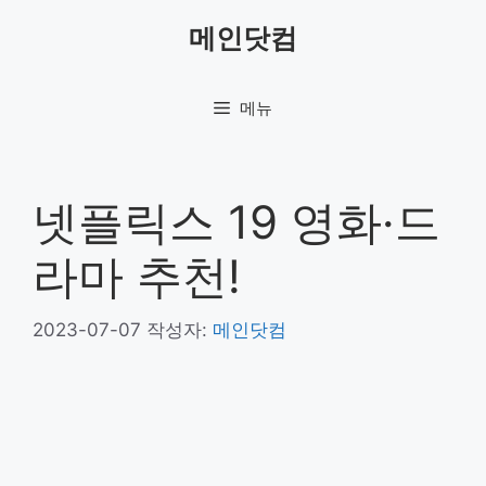
컨
메인닷컴
텐
츠
로
메뉴
건
너
뛰
기
넷플릭스 19 영화·드
라마 추천!
2023-07-07
작성자:
메인닷컴