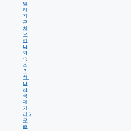
빌
리
지
근
처
오
키
나
와
숙
소
추
천-
나
하
국
제
거
리 5
곳
해