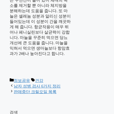
는 구연산이 들어 있어 체내의 독
소를 제거할 뿐 아니라 체지방을
분해하는데 도움을 줍니다. 또 마
늘은 셀레늄 성분과 알리신 성분이
들어있는데 이 성분이 간을 깨끗하
게 해 줍니다. 항균작용이 매우 뛰
어나 페니실린보다 살균력이 강합
니다. 마늘을 꾸준히 먹으면 당뇨
개선에 큰 도움을 줍니다. 마늘을
익혀서 먹으면 생마늘보다 항암효
과가 2배나 높아진다고 합니다.
카
태
정보공유
건강
테
그
남자 성병 검사 6가지 정리
고
판매중단 크릴오일 목록
리
검색