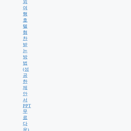
외
여
행
호
텔
협
찬
받
는
방
법
(성
공
한
제
안
서
PPT
무
료
다
운)