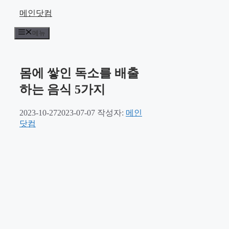
컨
메인닷컴
텐
메뉴
츠
로
건
너
몸에 쌓인 독소를 배출
뛰
하는 음식 5가지
기
2023-10-27
2023-07-07
작성자:
메인
닷컴