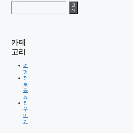
검
색
카테
고리
여
행
정
보
공
유
집
꾸
미
기