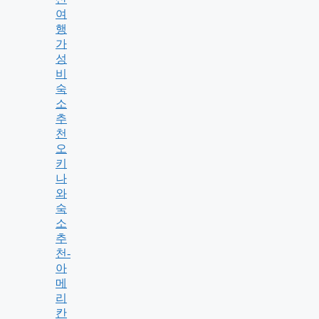
여
행
가
성
비
숙
소
추
천
오
키
나
와
숙
소
추
천-
아
메
리
칸