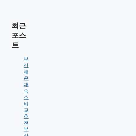
최근
포스
트
부
산
해
운
대
숙
소
비
교
추
천
부
산