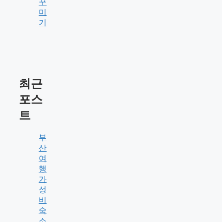
꾸
미
기
최근
포스
트
부
산
여
행
가
성
비
숙
소