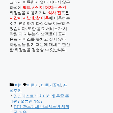
그래서 이륙한지 얼마 지나지 않은
좌석에
벨트 사인이 꺼지는 순간
화장실을 이용하거나
식사 전
혹은
시간이 지난 한참 이후
에 이용하는
것이 편리하게 화장실을 이용할 수
있습니다. 또한 음료 서비스가 시
작될 때 대부분의 승객들이 공짜
음료 서비스를 놓치고 싶지 않아
화장실을 참기 때문에 대체로 한산
한 화장실을 경험할 수 있습니다.
카
태
여행
비행기
,
비행기꿀팁
,
좌
테
그
석추천
고
임신테스트기 희미하게 두줄 뜬
리
다면? 오류인가요?
DHL 관부가세 납부하는법 해외
직구 배송