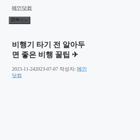
컨
메인닷컴
텐
메뉴
츠
로
건
너
비행기 타기 전 알아두
뛰
면 좋은 비행 꿀팁 ✈
기
2023-11-24
2023-07-07
작성자:
메인
닷컴