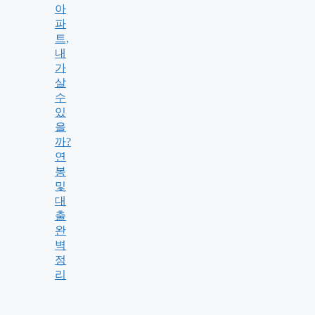
아
파
트,
내
가
살
수
있
을
까?
연
봉
및
대
출
완
벽
정
리