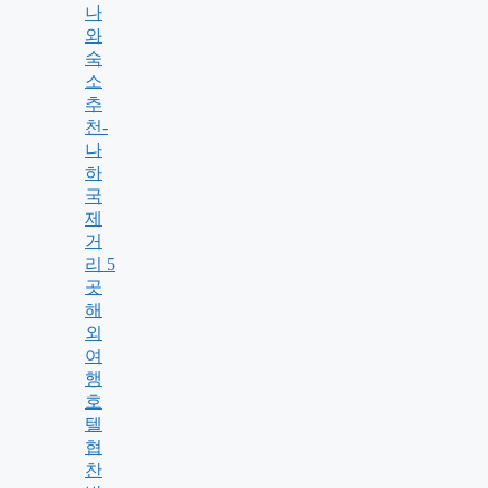
나
와
숙
소
추
천-
나
하
국
제
거
리 5
곳
해
외
여
행
호
텔
협
찬