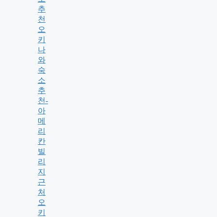
추
천
오
키
나
와
숙
소
추
천-
아
메
리
칸
빌
리
지
근
처
오
키