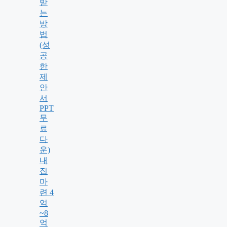
받
는
방
법
(성
공
한
제
안
서
PPT
무
료
다
운)
내
집
마
련 4
억
~8
억