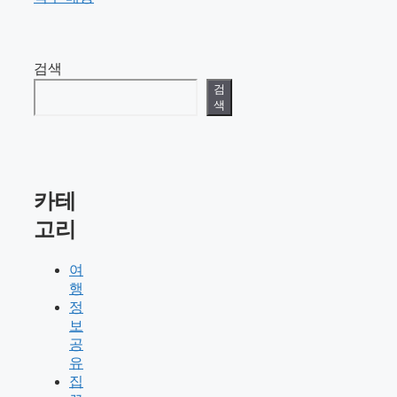
검색
검
색
카테
고리
여
행
정
보
공
유
집