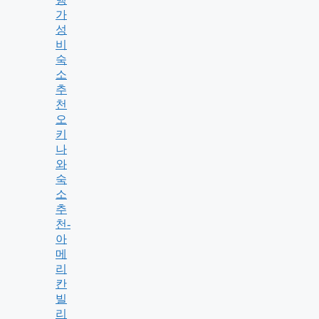
가
성
비
숙
소
추
천
오
키
나
와
숙
소
추
천-
아
메
리
칸
빌
리