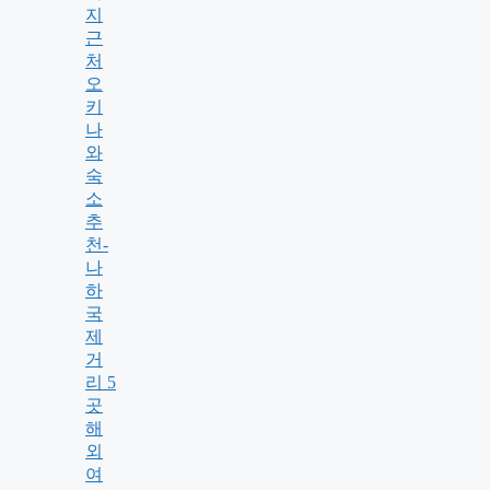
지
근
처
오
키
나
와
숙
소
추
천-
나
하
국
제
거
리 5
곳
해
외
여