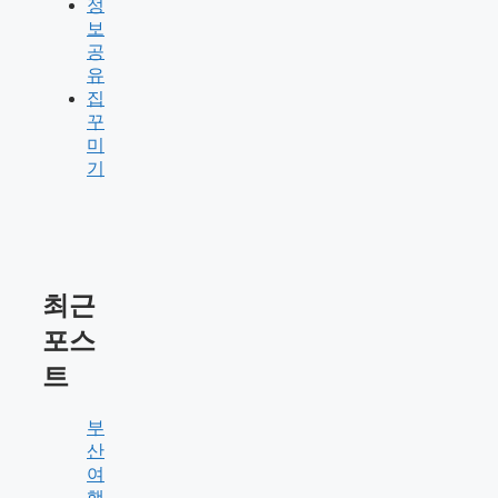
정
보
공
유
집
꾸
미
기
최근
포스
트
부
산
여
행