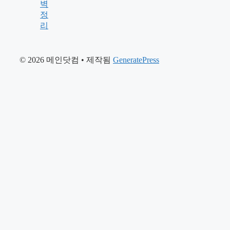
벽
정
리
© 2026 메인닷컴
• 제작됨
GeneratePress