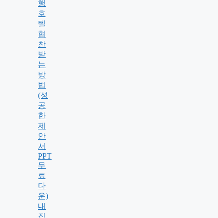
행
호
텔
협
찬
받
는
방
법
(성
공
한
제
안
서
PPT
무
료
다
운)
내
집