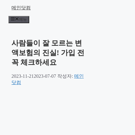
컨
메인닷컴
텐
메뉴
츠
로
건
너
사람들이 잘 모르는 변
뛰
액보험의 진실! 가입 전
기
꼭 체크하세요
2023-11-21
2023-07-07
작성자:
메인
닷컴