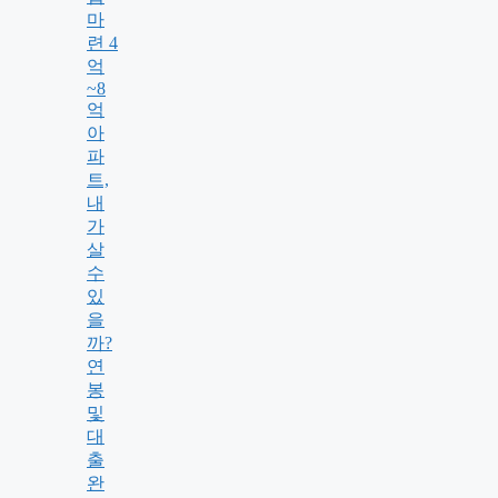
마
련 4
억
~8
억
아
파
트,
내
가
살
수
있
을
까?
연
봉
및
대
출
완