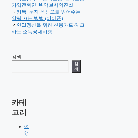
테
그
가입전확인
,
변액보험의진실
고
카톡, 문자 음성으로 읽어주는
리
알림 끄는 방법 (아이폰)
연말정산을 위한 신용카드·체크
카드 소득공제사항
검색
검
색
카테
고리
여
행