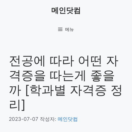
컨
메인닷컴
텐
츠
로
메뉴
건
너
뛰
기
전공에 따라 어떤 자
격증을 따는게 좋을
까 [학과별 자격증 정
리]
2023-07-07
작성자:
메인닷컴