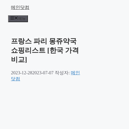
컨
메인닷컴
텐
메뉴
츠
로
건
너
프랑스 파리 몽쥬약국
뛰
쇼핑리스트 [한국 가격
기
비교]
2023-12-28
2023-07-07
작성자:
메인
닷컴