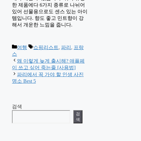
한 제품에다 6가지 종류로 나뉘어
있어 선물용으로도 센스 있는 아이
템입니다. 향도 좋고 민트향이 강
해서 개운한 느낌을 줍니다.
카
태
여행
쇼핑리스트
,
파리
,
프랑
테
그
스
고
왜 이렇게 늦게 출시해? 애플페
리
이 쓰고 싶어 죽는줄 [사용법]
파리에서 꼭 가야 할 인생 사진
명소 Best 5
검색
검
색