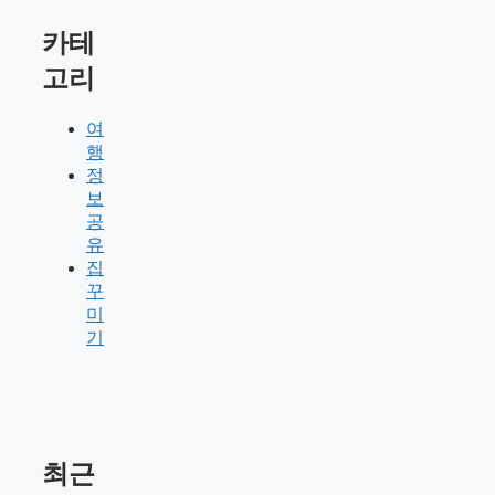
카테
고리
여
행
정
보
공
유
집
꾸
미
기
최근