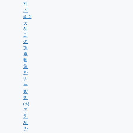
제
거
리 5
곳
해
외
여
행
호
텔
협
찬
받
는
방
법
(성
공
한
제
안