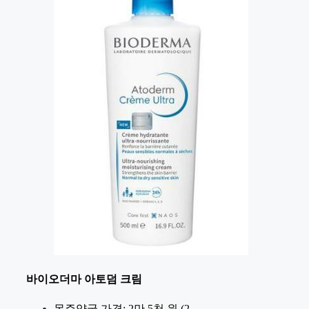
바이오더마 아토덤 크림
몽쥬약국 가격: 2만 5천 원 (2