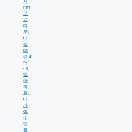
서
PPT
무
료
다
운)
내
집
마
련 4
억
~8
억
아
파
트,
내
가
살
수
있
을