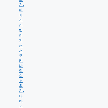
천-
아
메
리
칸
빌
리
지
근
처
오
키
나
와
숙
소
추
천-
나
하
국