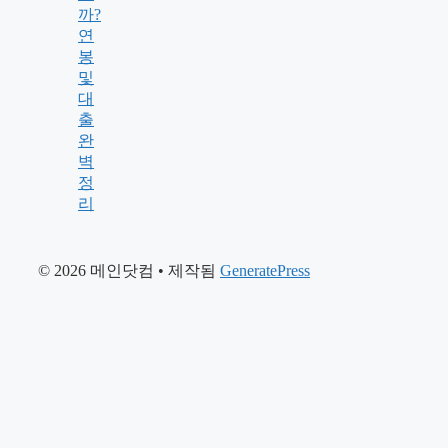
까?
연
봉
및
대
출
완
벽
정
리
© 2026 메인닷컴
• 제작됨
GeneratePress