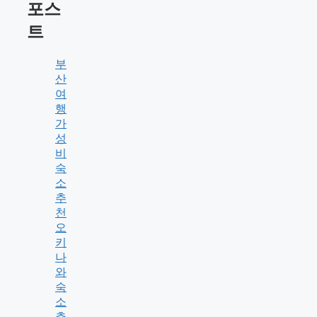
포스
트
부
산
여
행
가
성
비
숙
소
추
천
오
키
나
와
숙
소
추