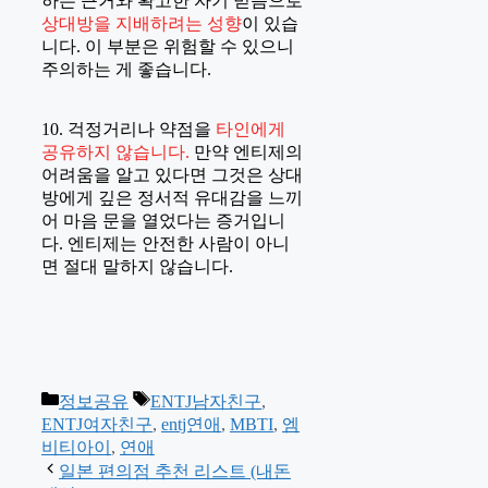
하는 근거와 확고한 자기 믿음으로
상대방을 지배하려는 성향
이 있습
니다. 이 부분은 위험할 수 있으니
주의하는 게 좋습니다.
10. 걱정거리나
약점을
타인에게
공유하지 않습니다.
만약 엔티제의
어려움을 알고 있다면 그것은 상대
방에게 깊은 정서적 유대감을 느끼
어 마음 문을 열었다는 증거입니
다. 엔티제는 안전한 사람이 아니
면 절대 말하지 않습니다.
카
태
정보공유
ENTJ남자친구
,
테
그
ENTJ여자친구
,
entj연애
,
MBTI
,
엠
고
비티아이
,
연애
리
일본 편의점 추천 리스트 (내돈