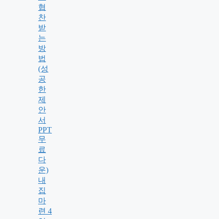
협
찬
받
는
방
법
(성
공
한
제
안
서
PPT
무
료
다
운)
내
집
마
련 4