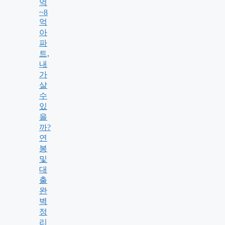
억
~8
억
아
파
트,
내
가
살
수
있
을
까?
연
봉
및
대
출
완
벽
정
리