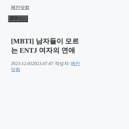
컨
메인닷컴
텐
메뉴
츠
로
건
너
[MBTI] 남자들이 모르
뛰
는 ENTJ 여자의 연애
기
2023-12-05
2023-07-07
작성자:
메인
닷컴