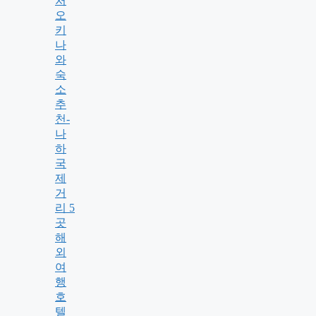
처
오
키
나
와
숙
소
추
천-
나
하
국
제
거
리 5
곳
해
외
여
행
호
텔