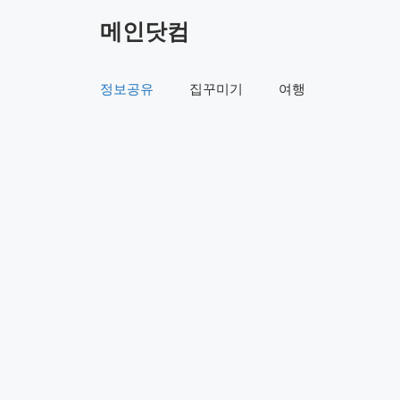
컨
메인닷컴
텐
츠
로
정보공유
집꾸미기
여행
건
너
뛰
기