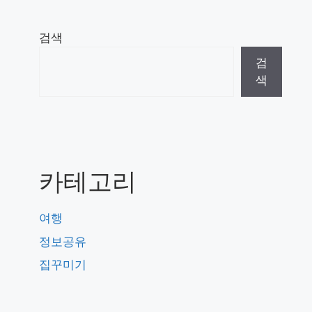
검색
검
색
카테고리
여행
정보공유
집꾸미기