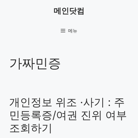
컨
메인닷컴
텐
츠
로
메뉴
건
너
뛰
기
가짜민증
개인정보 위조 ·사기 : 주
민등록증/여권 진위 여부
조회하기