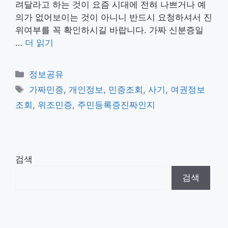
려달라고 하는 것이 요즘 시대에 전혀 나쁘거나 예
의가 없어보이는 것이 아니니 반드시 요청하셔서 진
위여부를 꼭 확인하시길 바랍니다. 가짜 신분증일
…
더 읽기
카
정보공유
테
태
가짜민증
,
개인정보
,
민증조회
,
사기
,
여권정보
고
그
조회
,
위조민증
,
주민등록증진짜인지
리
검색
검색