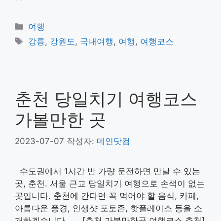
카
여행
테
태
강릉
,
강원도
,
국내여행
,
여행
,
여행코스
고
그
리
춘천 당일치기 여행코스
가볼만한 곳
2023-07-07
작성자:
메인닷컴
수도권에서 1시간 반 가량 운전하면 만날 수 있는
곳, 춘천. 서울 근교 당일치기 여행으로 손색이 없는
곳입니다. 춘천에 간다면 꼭 먹어야 할 음식, 카페,
아름다운 풍경, 인생샷 포토존, 핫플레이스 등을 소
개하겠습니다. [춘천 가볼만한곳 여행코스 추천]