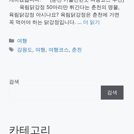
육림닭강정 50마리만 튀긴다는 춘천의 명물,
육림닭강정 아시나요? 육림닭강정은 춘천에 가면
꼭 먹어야 하는 닭강정입니다. …
더 읽기
카
여행
테
태
강원도
,
여행
,
여행코스
,
춘천
고
그
리
검색
검색
카테고리