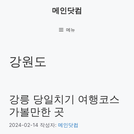
컨
메인닷컴
텐
츠
로
메뉴
건
너
뛰
기
강원도
강릉 당일치기 여행코스
가볼만한 곳
2024-02-14
작성자:
메인닷컴