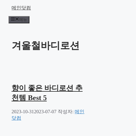
컨
메인닷컴
텐
메뉴
츠
로
건
너
겨울철바디로션
뛰
기
향이 좋은 바디로션 추
천템 Best 5
2023-10-31
2023-07-07
작성자:
메인
닷컴