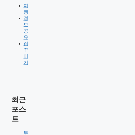
여
행
정
보
공
유
집
꾸
미
기
최근
포스
트
부