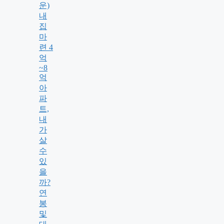
운)
내
집
마
련 4
억
~8
억
아
파
트,
내
가
살
수
있
을
까?
연
봉
및