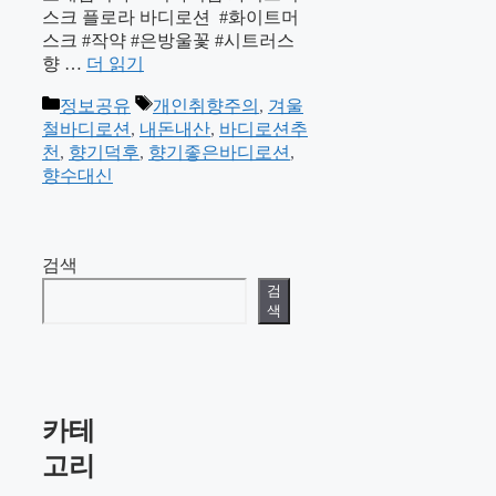
스크 플로라 바디로션 #화이트머
스크 #작약 #은방울꽃 #시트러스
향 …
더 읽기
카
태
정보공유
개인취향주의
,
겨울
테
그
철바디로션
,
내돈내산
,
바디로션추
고
천
,
향기덕후
,
향기좋은바디로션
,
리
향수대신
검색
검
색
카테
고리