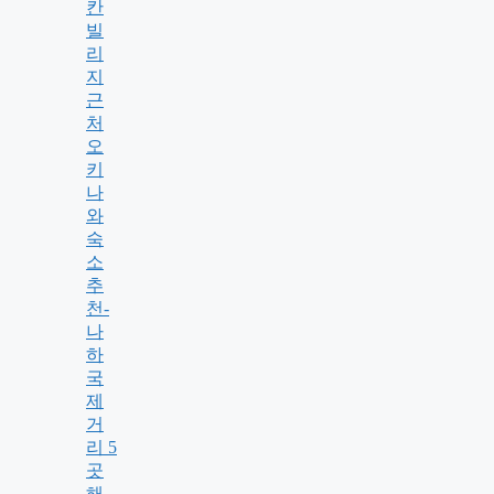
칸
빌
리
지
근
처
오
키
나
와
숙
소
추
천-
나
하
국
제
거
리 5
곳
해