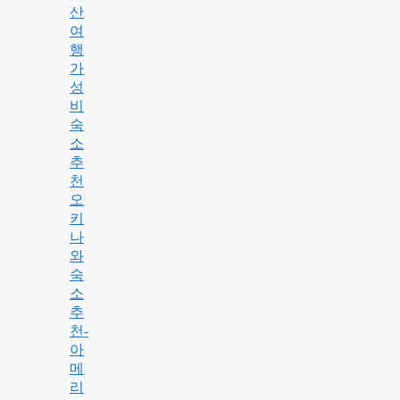
산
여
행
가
성
비
숙
소
추
천
오
키
나
와
숙
소
추
천-
아
메
리