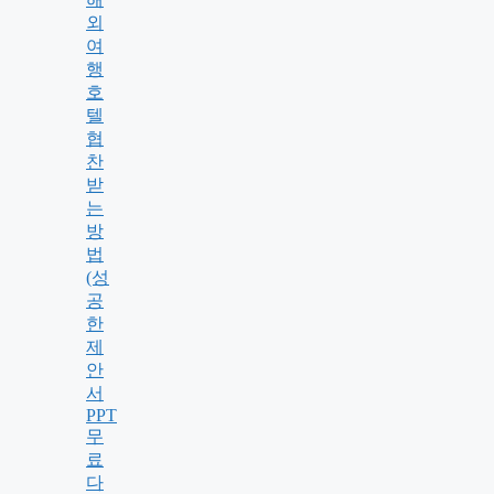
외
여
행
호
텔
협
찬
받
는
방
법
(성
공
한
제
안
서
PPT
무
료
다