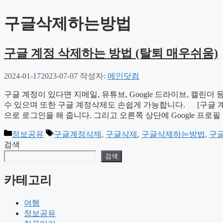
구글삭제하는방법
구글 계정 삭제하는 방법 (탈퇴 매우쉬움)
2024-01-17
2023-07-07
작성자:
메인닷컴
구글 계정이 있다면 지메일, 유튜브, Google 드라이브, 캘린
수 있으며 또한 구글 계정삭제도 손쉽게 가능합니다. [구글 계
으로 로그인을 해 줍니다. 그리고 오른쪽 상단에 Google 
카
태
정보공유
구글계정삭제
,
구글삭제
,
구글삭제하는방법
,
구
테
그
검색
고
검색
리
카테고리
여행
정보공유