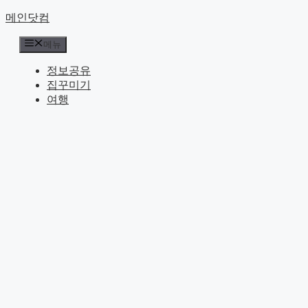
컨
메인닷컴
텐
메뉴
츠
로
정보공유
건
집꾸미기
너
여행
뛰
기