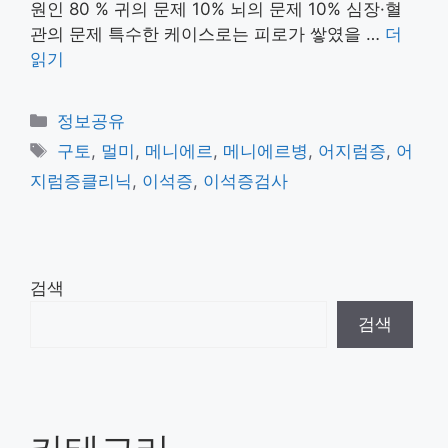
원인 80 % 귀의 문제 10% 뇌의 문제 10% 심장·혈
관의 문제 특수한 케이스로는 피로가 쌓였을 …
더
읽기
카
정보공유
테
태
구토
,
멀미
,
메니에르
,
메니에르병
,
어지럼증
,
어
고
그
지럼증클리닉
,
이석증
,
이석증검사
리
검색
검색