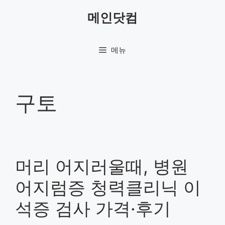
컨
메인닷컴
텐
츠
로
메뉴
건
너
뛰
기
구토
머리 어지러울때, 병원
어지럼증 청력클리닉 이
석증 검사 가격·후기