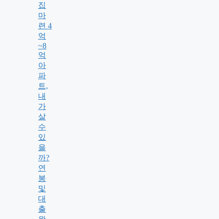
집
마
련 4
억
~8
억
아
파
트,
내
가
살
수
있
을
까?
연
봉
및
대
출