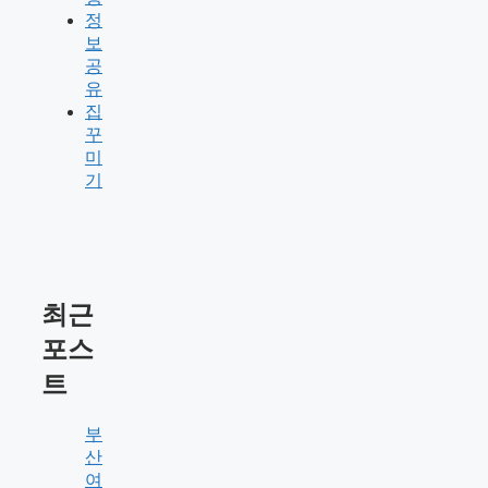
정
보
공
유
집
꾸
미
기
최근
포스
트
부
산
여