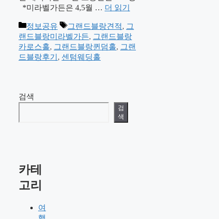
*미라벨가든은 4,5월 …
더 읽기
카
태
정보공유
그랜드블랑견적
,
그
테
그
랜드블랑미라벨가든
,
그랜드블랑
고
카로스홀
,
그랜드블랑퀸덤홀
,
그랜
리
드블랑후기
,
센텀웨딩홀
검색
검
색
카테
고리
여
행