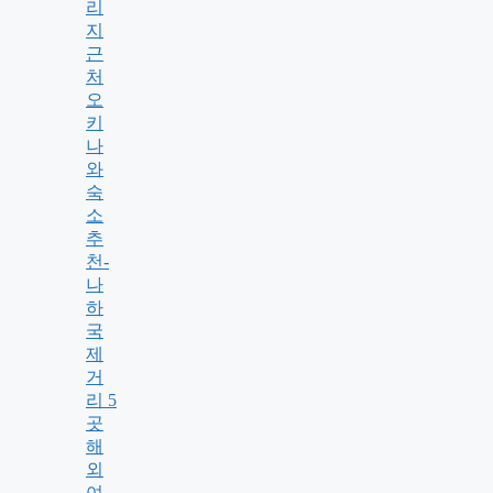
리
지
근
처
오
키
나
와
숙
소
추
천-
나
하
국
제
거
리 5
곳
해
외
여