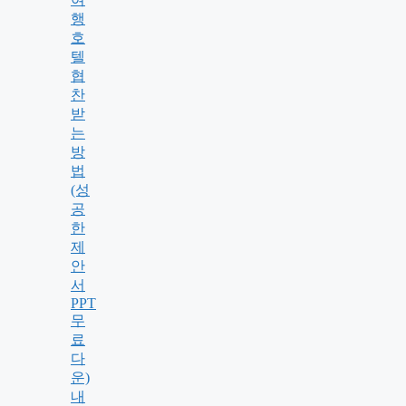
행
호
텔
협
찬
받
는
방
법
(성
공
한
제
안
서
PPT
무
료
다
운)
내