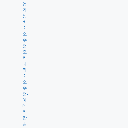
행
가
성
비
숙
소
추
천
오
키
나
와
숙
소
추
천-
아
메
리
칸
빌