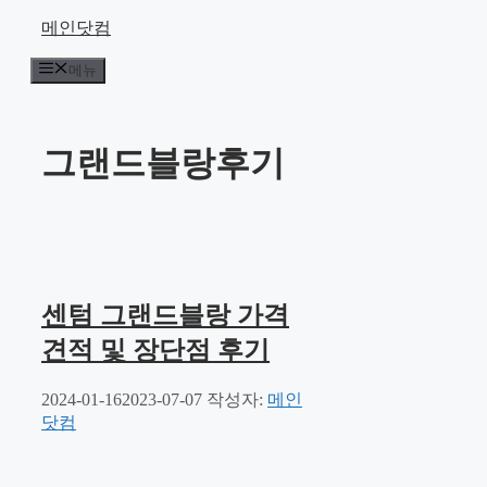
컨
메인닷컴
텐
메뉴
츠
로
건
너
그랜드블랑후기
뛰
기
센텀 그랜드블랑 가격
견적 및 장단점 후기
2024-01-16
2023-07-07
작성자:
메인
닷컴