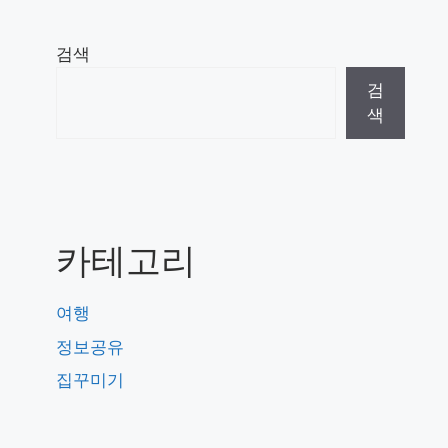
검색
검
색
카테고리
여행
정보공유
집꾸미기