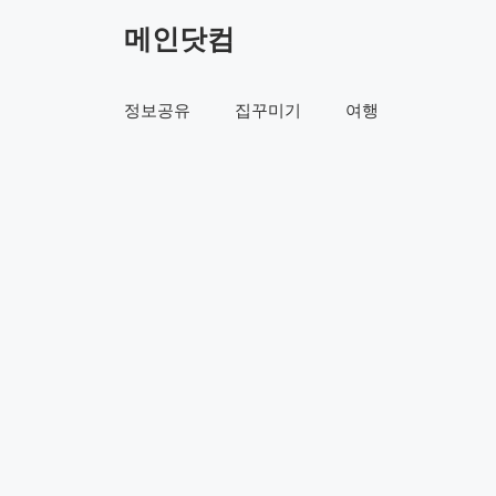
컨
메인닷컴
텐
츠
로
정보공유
집꾸미기
여행
건
너
뛰
기