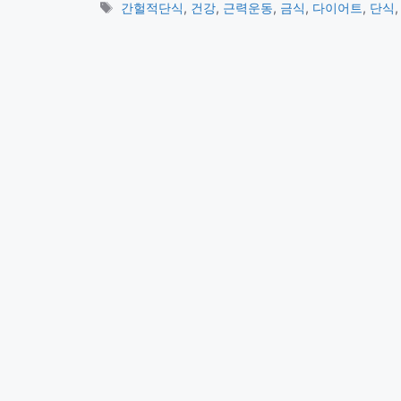
테
태
간헐적단식
,
건강
,
근력운동
,
금식
,
다이어트
,
단식
고
그
리