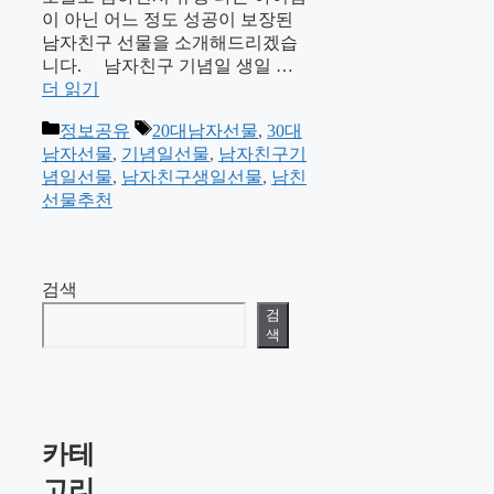
이 아닌 어느 정도 성공이 보장된
남자친구 선물을 소개해드리겠습
니다. 남자친구 기념일 생일 …
더 읽기
카
태
정보공유
20대남자선물
,
30대
테
그
남자선물
,
기념일선물
,
남자친구기
고
념일선물
,
남자친구생일선물
,
남친
리
선물추천
검색
검
색
카테
고리