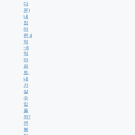
다
운)
내
집
마
련 4
억
~8
억
아
파
트,
내
가
살
수
있
을
까?
연
봉