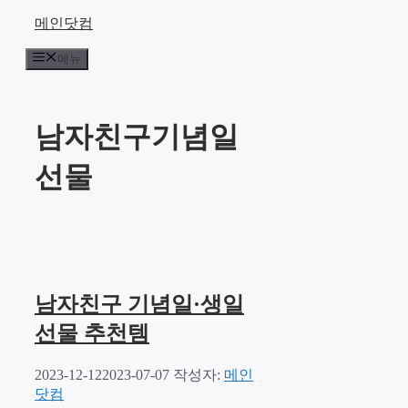
컨
메인닷컴
텐
메뉴
츠
로
건
너
남자친구기념일
뛰
기
선물
남자친구 기념일·생일
선물 추천템
2023-12-12
2023-07-07
작성자:
메인
닷컴