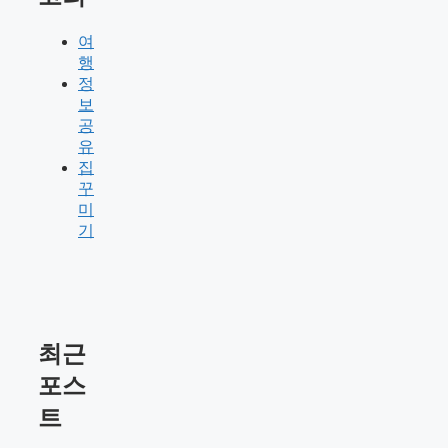
여
행
정
보
공
유
집
꾸
미
기
최근
포스
트