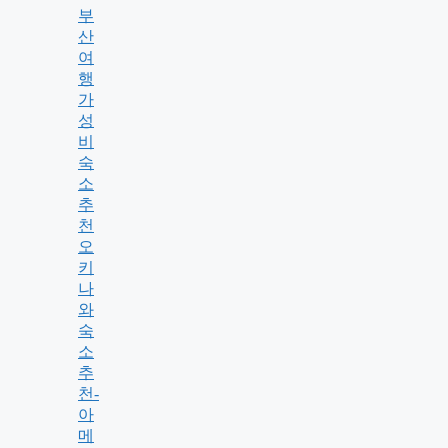
부
산
여
행
가
성
비
숙
소
추
천
오
키
나
와
숙
소
추
천-
아
메