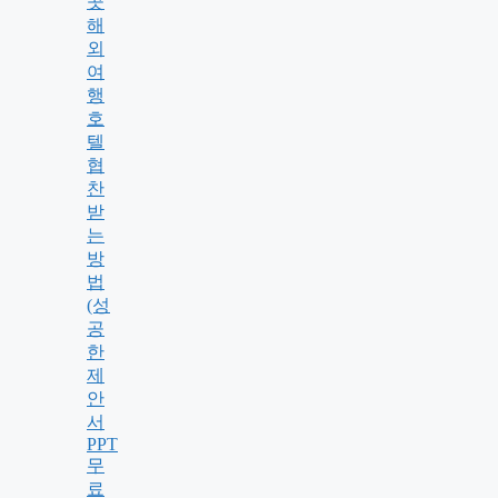
곳
해
외
여
행
호
텔
협
찬
받
는
방
법
(성
공
한
제
안
서
PPT
무
료