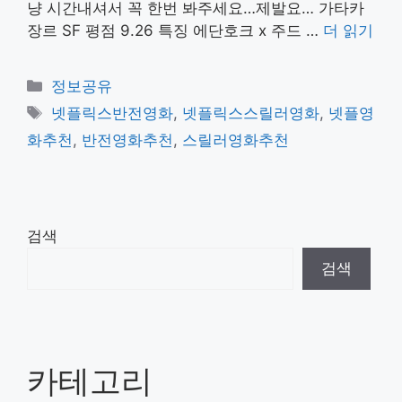
냥 시간내셔서 꼭 한번 봐주세요…제발요… 가타카
장르 SF 평점 9.26 특징 에단호크 x 주드 …
더 읽기
카
정보공유
테
태
넷플릭스반전영화
,
넷플릭스스릴러영화
,
넷플영
고
그
화추천
,
반전영화추천
,
스릴러영화추천
리
검색
검색
카테고리