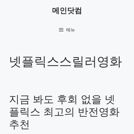
컨
메인닷컴
텐
츠
로
메뉴
건
너
뛰
기
넷플릭스스릴러영화
지금 봐도 후회 없을 넷
플릭스 최고의 반전영화
추천