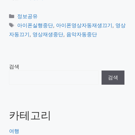
카
정보공유
테
태
아이폰실행중단
,
아이폰영상자동재생끄기
,
영상
고
그
자동끄기
,
영상재생중단
,
음악자동중단
리
검색
검색
카테고리
여행