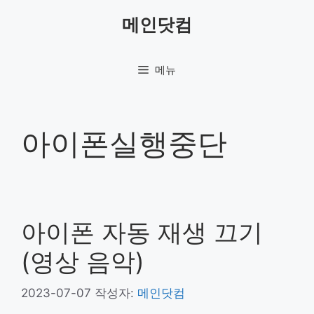
컨
메인닷컴
텐
츠
로
메뉴
건
너
뛰
기
아이폰실행중단
아이폰 자동 재생 끄기
(영상 음악)
2023-07-07
작성자:
메인닷컴