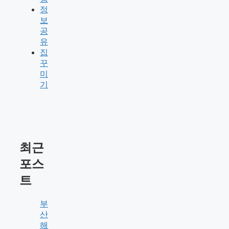
정
보
공
유
집
꾸
미
기
최근
포스
트
부
산
해