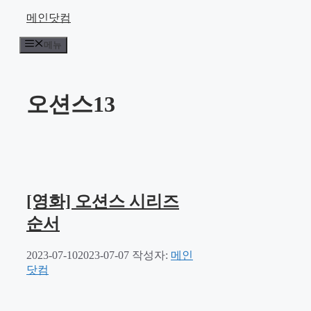
컨
메인닷컴
텐
메뉴
츠
로
건
너
오션스13
뛰
기
[영화] 오션스 시리즈
순서
2023-07-10
2023-07-07
작성자:
메인
닷컴