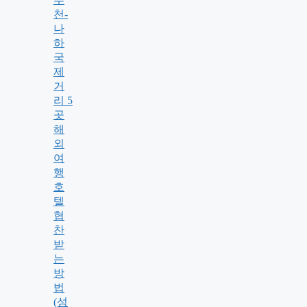
천-
나
하
국
제
거
리 5
곳
해
외
여
행
호
텔
협
찬
받
는
방
법
(성