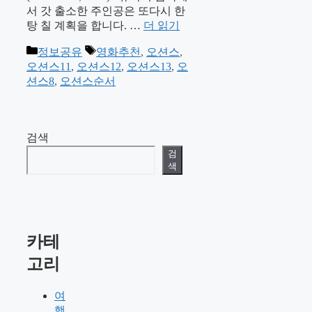
서 갓 출소한 주인공은 또다시 한
탕 칠 계획을 합니다. …
더 읽기
카
태
정보공유
영화추천
,
오션스
,
테
그
오션스11
,
오션스12
,
오션스13
,
오
고
션스8
,
오션스순서
리
검색
검
색
카테
고리
여
행