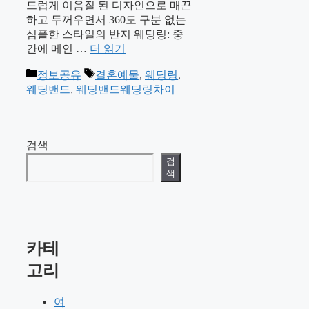
드럽게 이음질 된 디자인으로 매끈
하고 두꺼우면서 360도 구분 없는
심플한 스타일의 반지 웨딩링: 중
간에 메인 …
더 읽기
카
태
정보공유
결혼예물
,
웨딩링
,
테
그
웨딩밴드
,
웨딩밴드웨딩링차이
고
리
검색
검
색
카테
고리
여