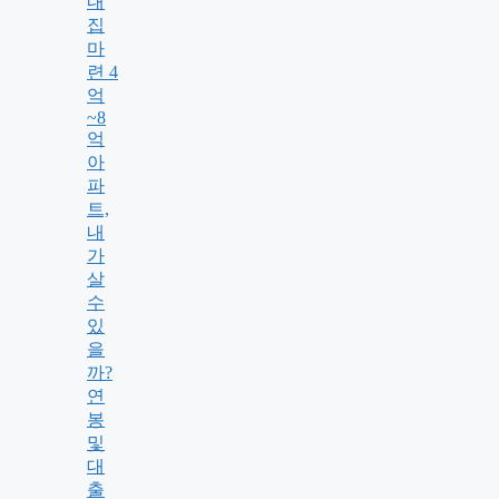
내
집
마
련 4
억
~8
억
아
파
트,
내
가
살
수
있
을
까?
연
봉
및
대
출