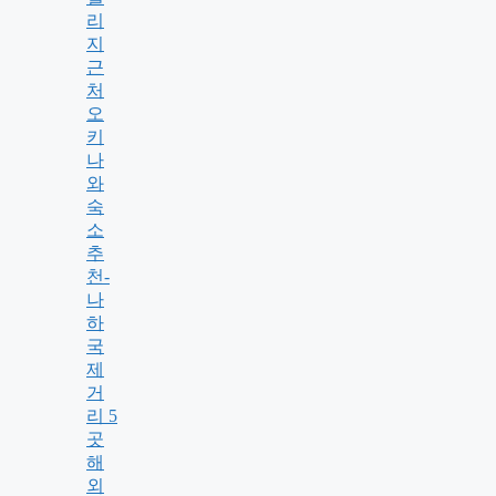
리
지
근
처
오
키
나
와
숙
소
추
천-
나
하
국
제
거
리 5
곳
해
외