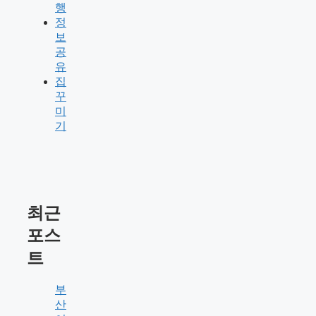
행
정
보
공
유
집
꾸
미
기
최근
포스
트
부
산