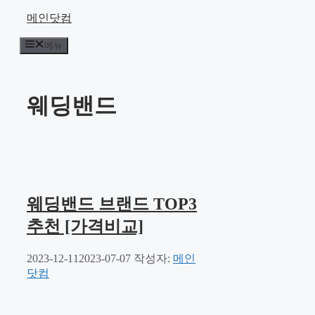
컨
메인닷컴
텐
메뉴
츠
로
건
너
웨딩밴드
뛰
기
웨딩밴드 브랜드 TOP3
추천 [가격비교]
2023-12-11
2023-07-07
작성자:
메인
닷컴