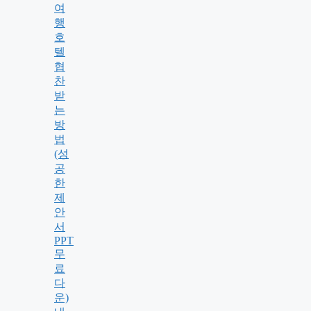
여
행
호
텔
협
찬
받
는
방
법
(성
공
한
제
안
서
PPT
무
료
다
운)