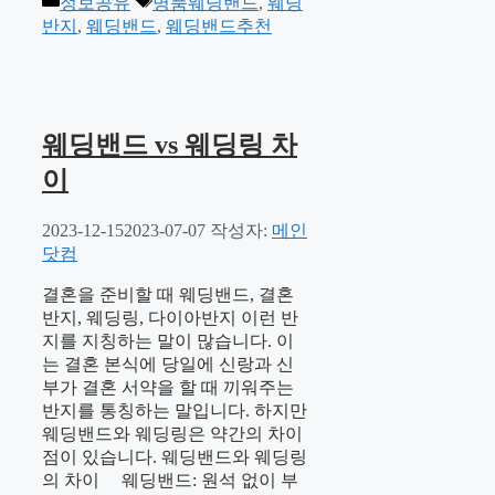
카
태
정보공유
명품웨딩밴드
,
웨딩
테
그
반지
,
웨딩밴드
,
웨딩밴드추천
고
리
웨딩밴드 vs 웨딩링 차
이
2023-12-15
2023-07-07
작성자:
메인
닷컴
결혼을 준비할 때 웨딩밴드, 결혼
반지, 웨딩링, 다이아반지 이런 반
지를 지칭하는 말이 많습니다. 이
는 결혼 본식에 당일에 신랑과 신
부가 결혼 서약을 할 때 끼워주는
반지를 통칭하는 말입니다. 하지만
웨딩밴드와 웨딩링은 약간의 차이
점이 있습니다. 웨딩밴드와 웨딩링
의 차이 웨딩밴드: 원석 없이 부