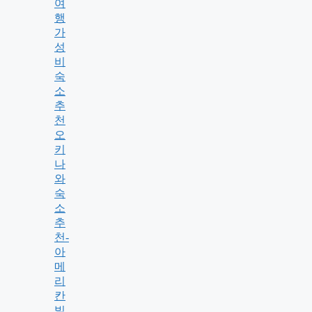
여
행
가
성
비
숙
소
추
천
오
키
나
와
숙
소
추
천-
아
메
리
칸
빌