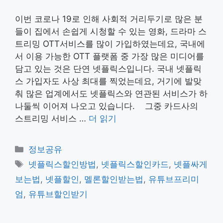
이번 코로나 19로 인해 사회적 거리두기로 많은 분
들이 집에서 손쉽게 시청할 수 있는 영화, 드라마 스
트리밍 OTT서비스를 많이 가입하였는데요, 국내에
서 이용 가능한 OTT 플랫폼 중 가장 많은 미디어를
담고 있는 것은 단연 넷플릭스입니다. 국내 넷플릭
스 가입자도 사상 최대를 찍었는데요, 거기에 발맞
춰 많은 업계에서도 넷플릭스와 연관된 서비스가 하
나둘씩 이어져 나오고 있습니다. 그중 카드사의
스트리밍 서비스 …
더 읽기
카
정보공유
테
태
넷플릭스할인방법
,
넷플릭스할인카드
,
넷플싸게
고
그
보는법
,
넷플할인
,
멜론할인받는법
,
유튜브프리미
리
엄
,
유튜브할인받기