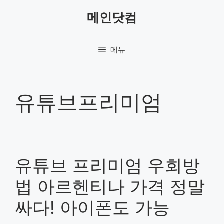
컨
메인닷컴
텐
츠
로
메뉴
건
너
뛰
기
유튜브프리미엄
유튜브 프리미엄 우회방
법 아르헨티나 가격 정말
싸다! 아이폰도 가능