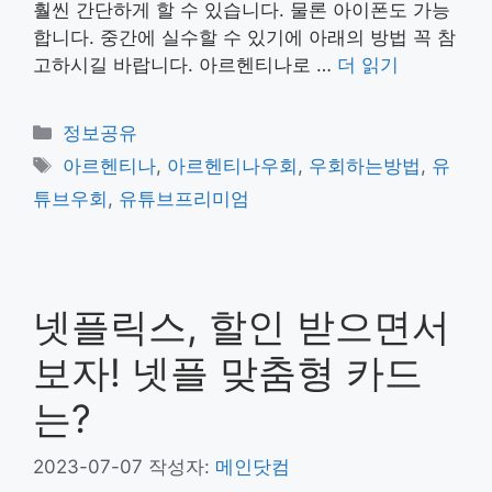
훨씬 간단하게 할 수 있습니다. 물론 아이폰도 가능
합니다. 중간에 실수할 수 있기에 아래의 방법 꼭 참
고하시길 바랍니다. 아르헨티나로 …
더 읽기
카
정보공유
테
태
아르헨티나
,
아르헨티나우회
,
우회하는방법
,
유
고
그
튜브우회
,
유튜브프리미엄
리
넷플릭스, 할인 받으면서
보자! 넷플 맞춤형 카드
는?
2023-07-07
작성자:
메인닷컴