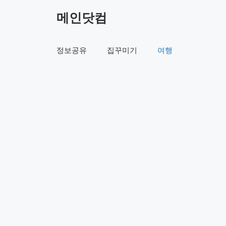
컨
메인닷컴
텐
츠
로
정보공유
집꾸미기
여행
건
너
뛰
기