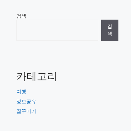
검색
검
색
카테고리
여행
정보공유
집꾸미기