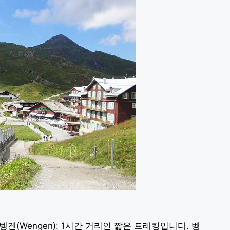
g)-벵겐(Wengen): 1시간 거리인 짧은 트래킹입니다. 벵