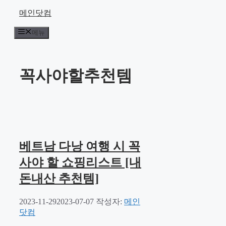
컨
메인닷컴
텐
메뉴
츠
로
건
너
꼭사야할추천템
뛰
기
베트남 다낭 여행 시 꼭
사야 할 쇼핑리스트 [내
돈내산 추천템]
2023-11-29
2023-07-07
작성자:
메인
닷컴