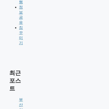
행
정
보
공
유
집
꾸
미
기
최근
포스
트
부
산