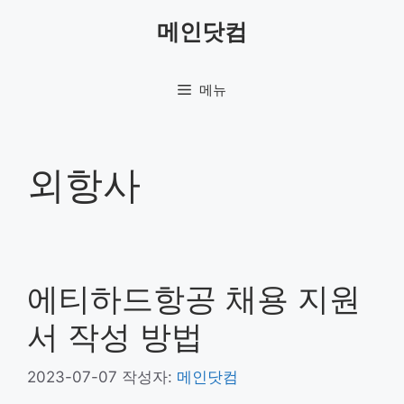
컨
메인닷컴
텐
츠
로
메뉴
건
너
뛰
기
외항사
에티하드항공 채용 지원
서 작성 방법
2023-07-07
작성자:
메인닷컴