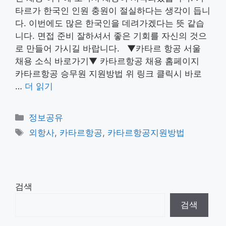
타르가 한국인 인원 충원이 절실하다는 생각이 듭니
다. 이번에도 많은 한국인을 데려가겠다는 뜻 같습
니다. 면접 준비 잘하셔서 좋은 기회를 자신의 것으
로 만들어 가시길 바랍니다. ▼카타르 항공 서울
채용 소식 바로가기▼ 카타르항공 채용 홈페이지
카타르항공 승무원 지원방법 위 링크 클릭시 바로
…
더 읽기
카
정보공유
테
태
외항사
,
카타르항공
,
카타르항공지원방법
고
그
리
검색
검색