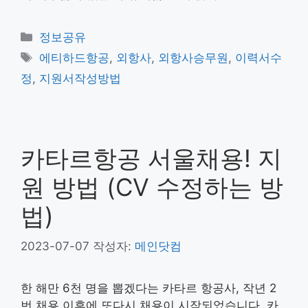
카
정보공유
테
태
에티하드항공
,
외항사
,
외항사승무원
,
이력서수
고
그
정
,
지원서작성방법
리
카타르항공 서울채용! 지
원 방법 (CV 수정하는 방
법)
2023-07-07
작성자:
메인닷컴
한 해만 6천 명을 뽑겠다는 카타르 항공사, 작년 2
번 채용 이후에 또다시 채용이 시작되었습니다. 카