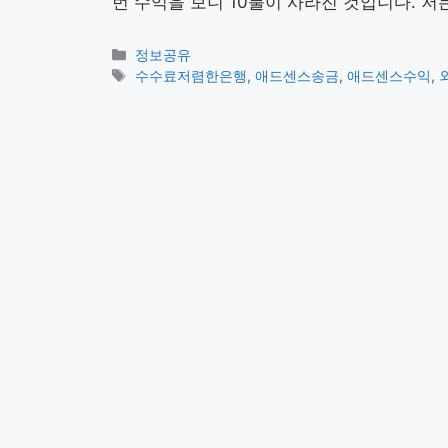
번 수익을 보니 10불이 사라진 것입니다. 
카
정보공유
테
태
수수료저렴한은행
,
애드센스송금
,
애드센스수익
,
고
그
리