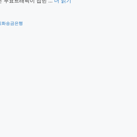
저는 무효트래픽이 잡힌 …
더 읽기
외화송금은행