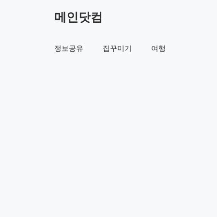
컨
메인닷컴
텐
츠
로
정보공유
집꾸미기
여행
건
너
뛰
기