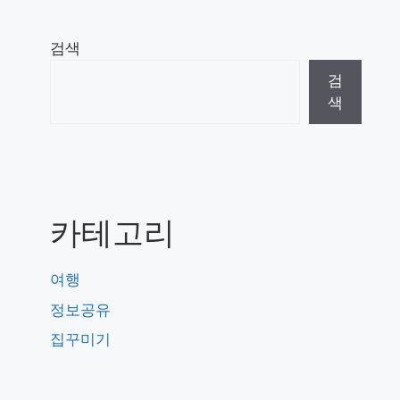
검색
검
색
카테고리
여행
정보공유
집꾸미기