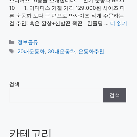
스니커즈 10종을 소개합니다. 인기 운동화 BEST
10 1. 아디다스 가젤 가격 129,000원 사이즈 다
른 운동화 보다 큰 편으로 반사이즈 작게 주문하는
걸 추천! 혹은 깔창+신발끈 꽉끈 한줄평 …
더 읽기
카
정보공유
테
태
20대운동화
,
30대운동화
,
운동화추천
고
그
리
검색
검색
카테고리