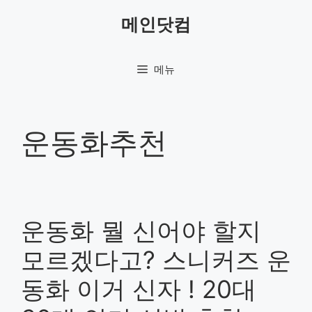
컨
메인닷컴
텐
츠
로
메뉴
건
너
뛰
기
운동화추천
운동화 뭘 신어야 할지
모르겠다고? 스니커즈 운
동화 이거 신자 ! 20대