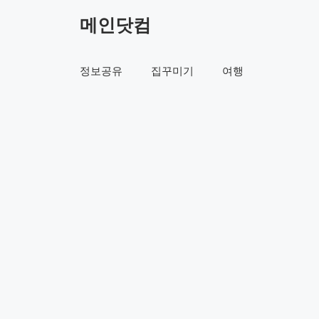
컨
메인닷컴
텐
츠
로
정보공유
집꾸미기
여행
건
너
뛰
기