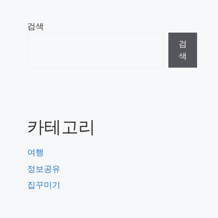
검색
검
색
카테고리
여행
정보공유
집꾸미기