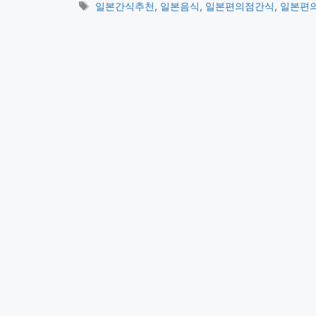
테
태
일본간식추천
,
일본음식
,
일본편의점간식
,
일본편
고
그
리