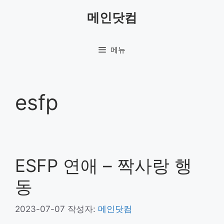
컨
메인닷컴
텐
츠
로
메뉴
건
너
뛰
기
esfp
ESFP 연애 – 짝사랑 행
동
2023-07-07
작성자:
메인닷컴