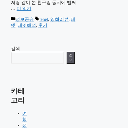
저랑 같이 본 친구랑 동시에 벌써
…
더 읽기
카
태
정보공유
tenet
,
영화리뷰
,
테
테
그
넷
,
테넷해석
,
후기
고
리
검색
검
색
카테
고리
여
행
정