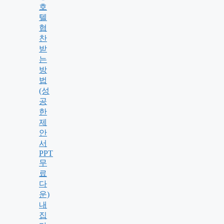
호
텔
협
찬
받
는
방
법
(성
공
한
제
안
서
PPT
무
료
다
운)
내
집