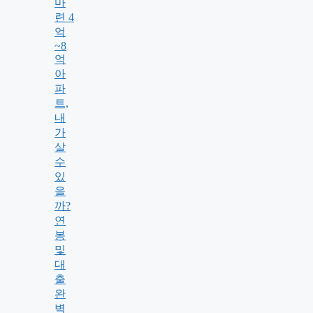
마
련 4
억
~8
억
아
파
트,
내
가
살
수
있
을
까?
연
봉
및
대
출
완
벽