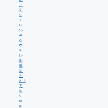
근
처
오
키
나
와
숙
소
추
천-
나
하
국
제
거
리 5
곳
해
외
여
행