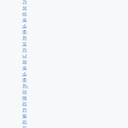
가
성
비
숙
소
추
천
오
키
나
와
숙
소
추
천-
아
메
리
칸
빌
리
지