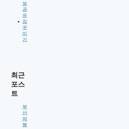
보
공
유
집
꾸
미
기
최근
포스
트
부
산
여
행