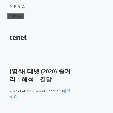
컨
메인닷컴
텐
메뉴
츠
로
건
너
tenet
뛰
기
[영화] 테넷 (2020) 줄거
리ㆍ해석ㆍ결말
2024-05-03
2023-07-07
작성자:
메인
닷컴