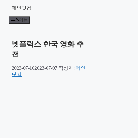
컨
메인닷컴
텐
메뉴
츠
로
건
너
넷플릭스 한국 영화 추
뛰
천
기
2023-07-10
2023-07-07
작성자:
메인
닷컴