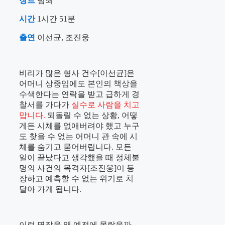
장르
범죄
시간
1시간 51분
출연
이선균, 조진웅
비리가 많은 형사 건수[이선균]은
어머니 상중임에도 본인의 책상을
수색한다는 연락을 받고 급하게 경
찰서를 가다가
실수로 사람을 치고
맙니다.
되돌릴 수 없는 상황, 어떻
게든 시체를 없애버려야 했고 누구
도 찾을 수 없는 어머니 관 속에 시
체를 숨기고 묻어버립니다. 모든
일이 끝났다고 생각했을 때 정체불
명의 사건의 목격자[조진웅]이 등
장하고 예측할 수 없는 위기로 치
달아 가게 됩니다.
이런 명작을 왜 예전에 몰랐을까