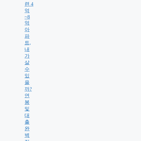
련 4
억
~8
억
아
파
트,
내
가
살
수
있
을
까?
연
봉
및
대
출
완
벽