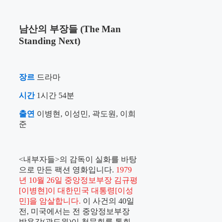
남산의 부장들 (The Man
Standing Next)
장르
드라마
시간
1시간 54분
출연
이병현, 이성민, 곽도원, 이희
준
<내부자들>의 감독이 실화를 바탕
으로 만든 팩션 영화입니다.
1979
년 10월 26일 중앙정보부장 김규평
[이병현]이 대한민국 대통령[이성
민]을 암살합니다.
이 사건의 40일
전, 미국에서는 전 중앙정보부장
박용각(곽도원)이 청문회를 통회