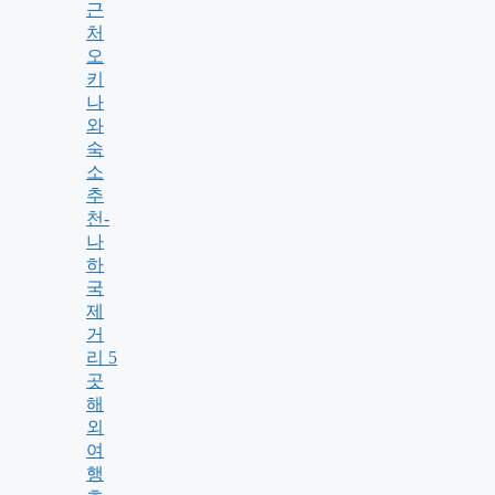
근
처
오
키
나
와
숙
소
추
천-
나
하
국
제
거
리 5
곳
해
외
여
행