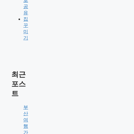
보
공
유
집
꾸
미
기
최근
포스
트
부
산
여
행
가