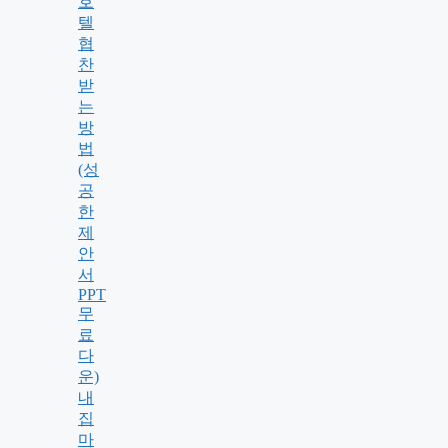
호
텔
협
찬
받
는
방
법
(성
공
한
제
안
서
PPT
무
료
다
운)
내
집
마