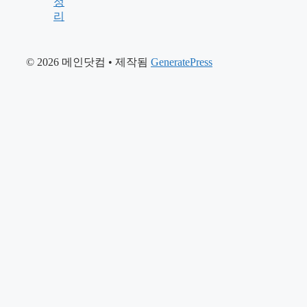
정
리
© 2026 메인닷컴
• 제작됨
GeneratePress