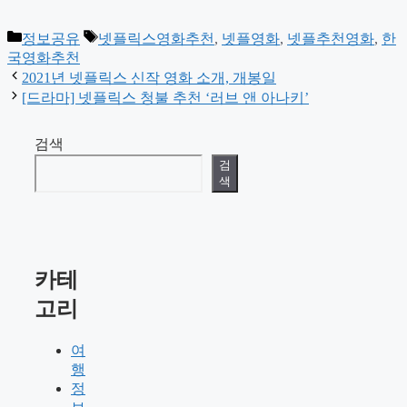
카
태
정보공유
넷플릭스영화추천
,
넷플영화
,
넷플추천영화
,
한
테
그
국영화추천
고
2021년 넷플릭스 신작 영화 소개, 개봉일
리
[드라마] 넷플릭스 청불 추천 ‘러브 앤 아나키’
검색
검
색
카테
고리
여
행
정