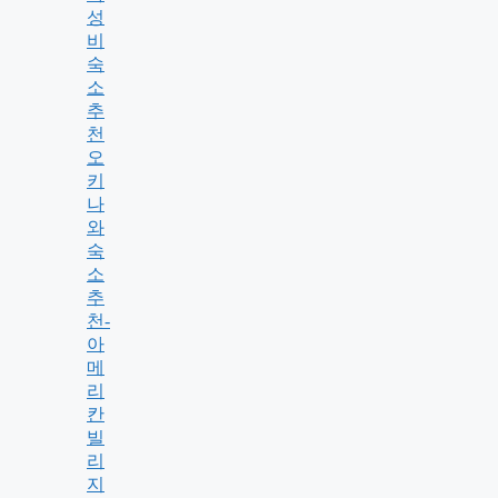
성
비
숙
소
추
천
오
키
나
와
숙
소
추
천-
아
메
리
칸
빌
리
지