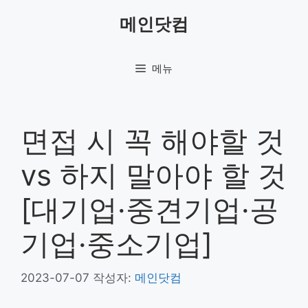
컨
메인닷컴
텐
츠
로
메뉴
건
너
뛰
기
면접 시 꼭 해야할 것
vs 하지 말아야 할 것
[대기업·중견기업·공
기업·중소기업]
2023-07-07
작성자:
메인닷컴