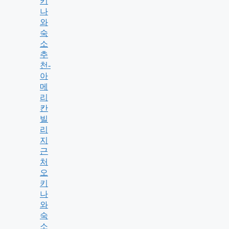
키
나
와
숙
소
추
천-
아
메
리
칸
빌
리
지
근
처
오
키
나
와
숙
소