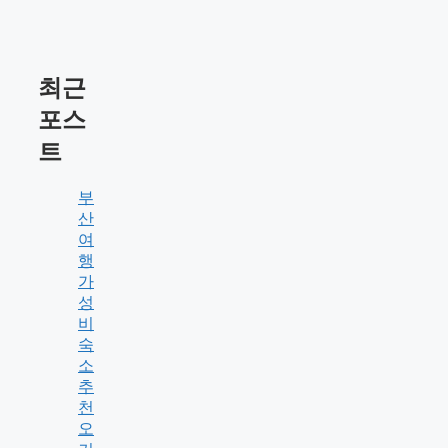
최근
포스
트
부
산
여
행
가
성
비
숙
소
추
천
오