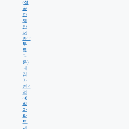
(성
공
한
제
안
서
PPT
무
료
다
운)
내
집
마
련 4
억
~8
억
아
파
트,
내