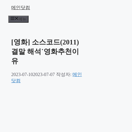
컨
메인닷컴
텐
메뉴
츠
로
건
너
[영화] 소스코드(2011)
뛰
결말 해석˙영화추천이
기
유
2023-07-10
2023-07-07
작성자:
메인
닷컴