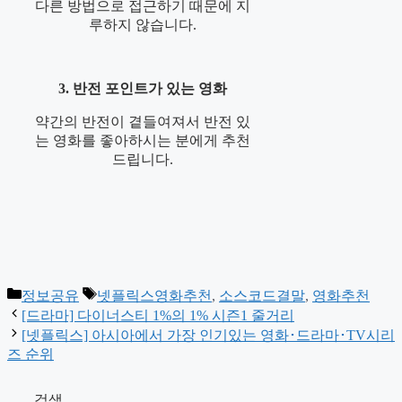
다른 방법으로 접근하기 때문에 지
루하지 않습니다.
3. 반전 포인트가 있는 영화
약간의 반전이 곁들여져서 반전 있
는 영화를 좋아하시는 분에게 추천
드립니다.
카
태
정보공유
넷플릭스영화추천
,
소스코드결말
,
영화추천
테
그
[드라마] 다이너스티 1%의 1% 시즌1 줄거리
고
[넷플릭스] 아시아에서 가장 인기있는 영화･드라마･TV시리
리
즈 순위
검색