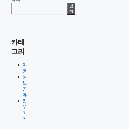
검
색
카테
고리
여
행
정
보
공
유
집
꾸
미
기