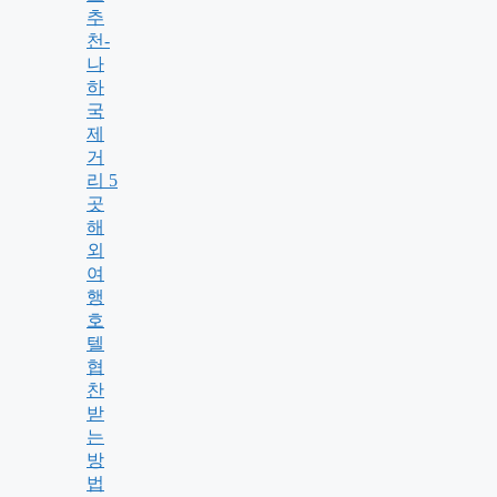
추
천-
나
하
국
제
거
리 5
곳
해
외
여
행
호
텔
협
찬
받
는
방
법