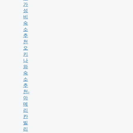
가
성
비
숙
소
추
천
오
키
나
와
숙
소
추
천-
아
메
리
칸
빌
리