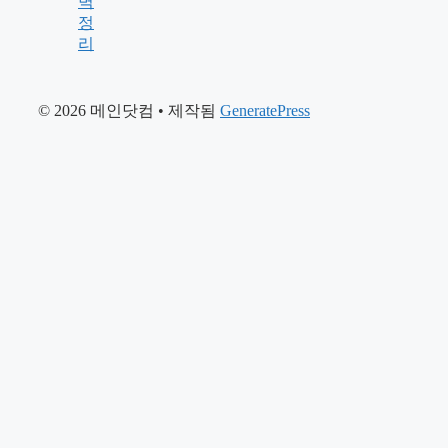
벽
정
리
© 2026 메인닷컴
• 제작됨
GeneratePress