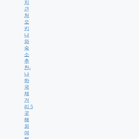
지
근
처
오
키
나
와
숙
소
추
천-
나
하
국
제
거
리 5
곳
해
외
여