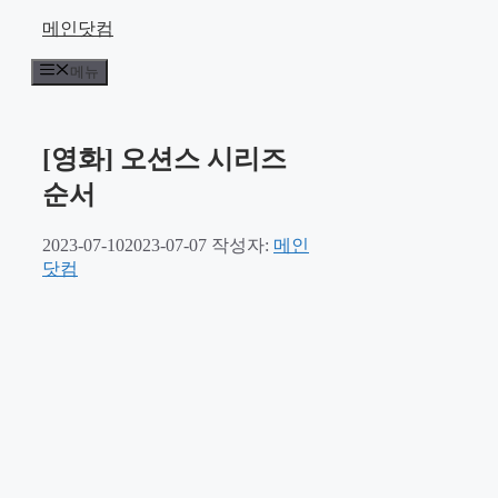
컨
메인닷컴
텐
메뉴
츠
로
건
너
[영화] 오션스 시리즈
뛰
순서
기
2023-07-10
2023-07-07
작성자:
메인
닷컴