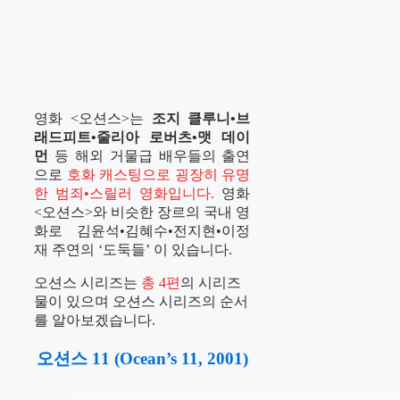
영화 <오션스>는
조지 클루니•브
래드피트•줄리아 로버츠•맷 데이
먼
등 해외 거물급 배우들의 출연
으로
호화 캐스팅으로 굉장히 유명
한 범죄•스릴러 영화입니다.
영화
<오션스>와 비슷한 장르의 국내 영
화로 김윤석•김혜수•전지현•이정
재 주연의 ‘도둑들’ 이 있습니다.
오션스 시리즈는
총 4편
의 시리즈
물이 있으며 오션스 시리즈의 순서
를 알아보겠습니다.
오션스 11 (Ocean’s 11, 2001)