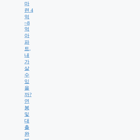
마
련 4
억
~8
억
아
파
트,
내
가
살
수
있
을
까?
연
봉
및
대
출
완