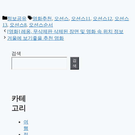
카
태
정보공유
영화추천
,
오션스
,
오션스11
,
오션스12
,
오션스
테
그
13
,
오션스8
,
오션스순서
고
[영화] 레옹, 무삭제판 삭제된 장면 및 영화 속 위치 정보
리
겨울에 보기좋을 추천 영화
검색
검
색
카테
고리
여
행
정