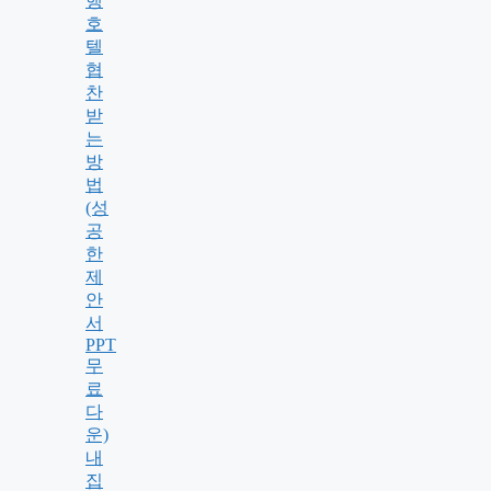
행
호
텔
협
찬
받
는
방
법
(성
공
한
제
안
서
PPT
무
료
다
운)
내
집