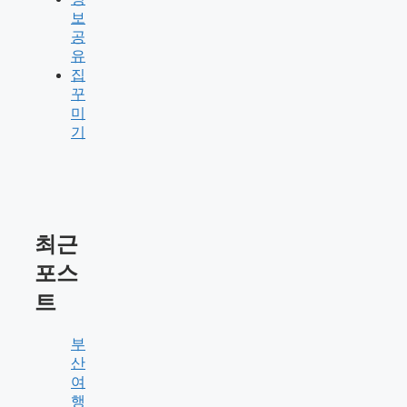
보
공
유
집
꾸
미
기
최근
포스
트
부
산
여
행