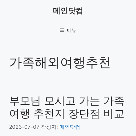
컨
메인닷컴
텐
츠
로
메뉴
건
너
뛰
기
가족해외여행추천
부모님 모시고 가는 가족
여행 추천지 장단점 비교
2023-07-07
작성자:
메인닷컴