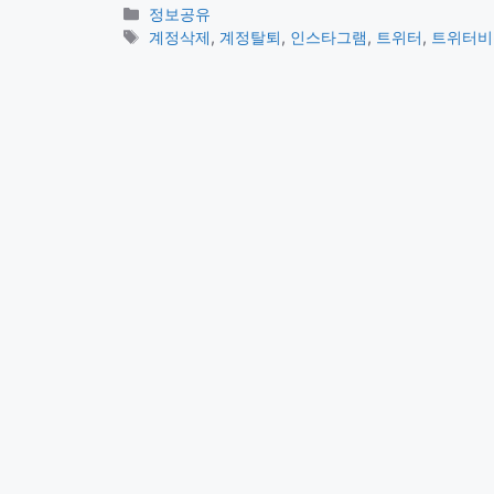
카
정보공유
테
태
계정삭제
,
계정탈퇴
,
인스타그램
,
트위터
,
트위터비
고
그
리