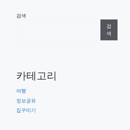
검색
검
색
카테고리
여행
정보공유
집꾸미기