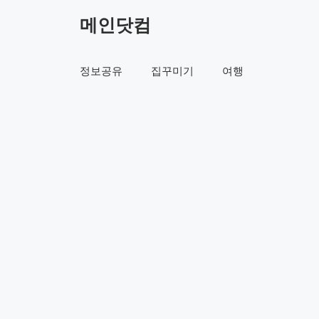
컨
메인닷컴
텐
츠
로
정보공유
집꾸미기
여행
건
너
뛰
기