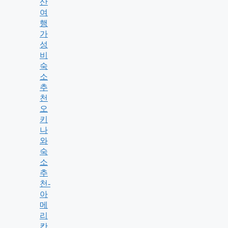
산
여
행
가
성
비
숙
소
추
천
오
키
나
와
숙
소
추
천-
아
메
리
칸