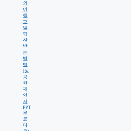
외
여
행
호
텔
협
찬
받
는
방
법
(성
공
한
제
안
서
PPT
무
료
다