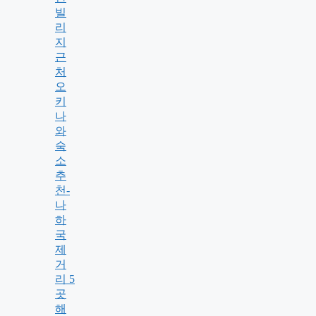
빌
리
지
근
처
오
키
나
와
숙
소
추
천-
나
하
국
제
거
리 5
곳
해