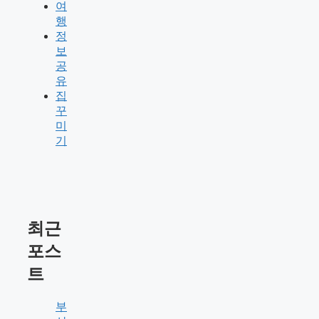
여
행
정
보
공
유
집
꾸
미
기
최근
포스
트
부