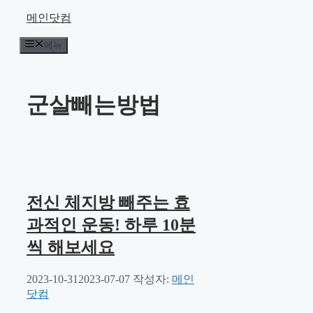
컨
메인닷컴
텐
메뉴
츠
로
건
너
군살빼는방법
뛰
기
전신 체지방 빼주는 효
과적인 운동! 하루 10분
씩 해보세요
2023-10-31
2023-07-07
작성자:
메인
닷컴