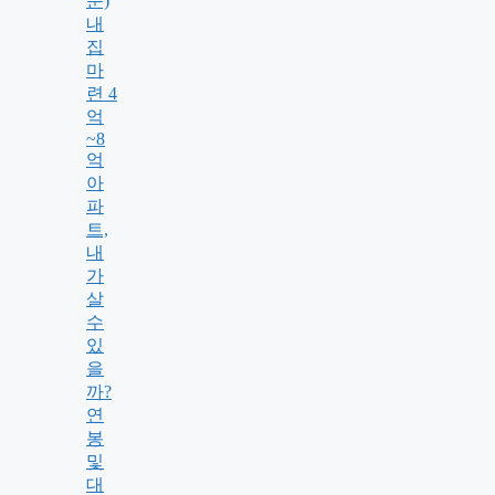
운)
내
집
마
련 4
억
~8
억
아
파
트,
내
가
살
수
있
을
까?
연
봉
및
대