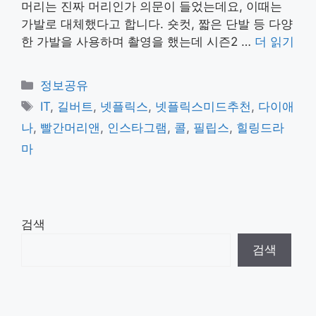
머리는 진짜 머리인가 의문이 들었는데요, 이때는
가발로 대체했다고 합니다. 숏컷, 짧은 단발 등 다양
한 가발을 사용하며 촬영을 했는데 시즌2 …
더 읽기
카
정보공유
테
태
IT
,
길버트
,
넷플릭스
,
넷플릭스미드추천
,
다이애
고
그
나
,
빨간머리앤
,
인스타그램
,
콜
,
필립스
,
힐링드라
리
마
검색
검색