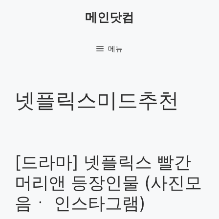
컨
메인닷컴
텐
츠
로
메뉴
건
너
뛰
기
넷플릭스미드추천
[드라마] 넷플릭스 빨간
머리앤 등장인물 (사진모
음ㆍ 인스타그램)