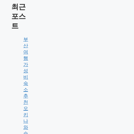
최근
포스
트
부
산
여
행
가
성
비
숙
소
추
천
오
키
나
와
숙