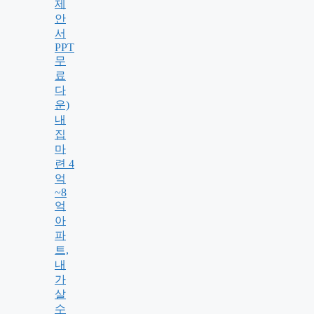
제
안
서
PPT
무
료
다
운)
내
집
마
련 4
억
~8
억
아
파
트,
내
가
살
수