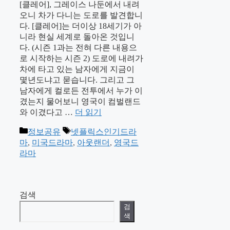
[클레어], 그레이스 나둔에서 내려
오니 차가 다니는 도로를 발견합니
다. [클레어]는 더이상 18세기가 아
니라 현실 세계로 돌아온 것입니
다. (시즌 1과는 전혀 다른 내용으
로 시작하는 시즌 2) 도로에 내려가
차에 타고 있는 남자에게 지금이
몇년도냐고 묻습니다. 그리고 그
남자에게 컬로든 전투에서 누가 이
겼는지 물어보니 영국이 컴벌랜드
와 이겼다고 …
더 읽기
카
태
정보공유
넷플릭스인기드라
테
그
마
,
미국드라마
,
아웃랜더
,
영국드
고
라마
리
검색
검
색