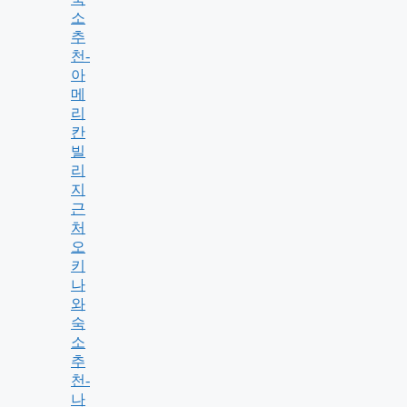
소
추
천-
아
메
리
칸
빌
리
지
근
처
오
키
나
와
숙
소
추
천-
나