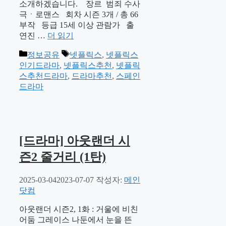
소개하겠습니다. 장르 범죄 수사
극ㆍ로맨스 회차 시즌 3개 / 총 66
부작 등급 15세 이상 관람가 출
연진 …
더 읽기
카
태
정보공유
넷플릭스
,
넷플릭스
테
그
인기드라마
,
넷플릭스추천
,
넷플릭
고
스추천드라마
,
드라마추천
,
스페인
리
드라마
[드라마] 아웃랜더 시
즌2 줄거리 (1탄)
2025-03-04
2023-07-07
작성자:
메인
닷컴
아웃랜더 시즌2, 1화 : 거울에 비친
어둠 그레이스 나둔에서 눈을 뜬