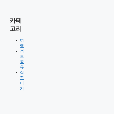
카테
고리
여
행
정
보
공
유
집
꾸
미
기