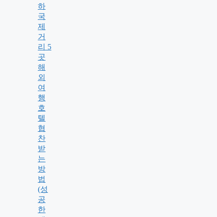
하
국
제
거
리 5
곳
해
외
여
행
호
텔
협
찬
받
는
방
법
(성
공
한