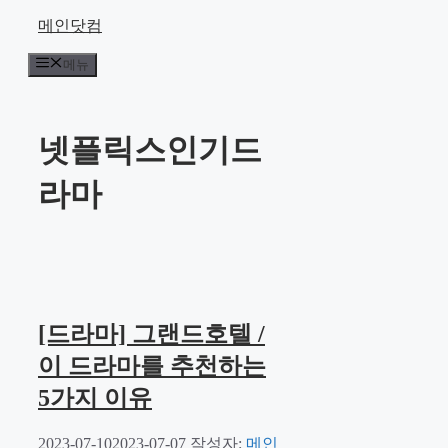
컨
메인닷컴
텐
메뉴
츠
로
건
너
넷플릭스인기드
뛰
기
라마
[드라마] 그랜드호텔 /
이 드라마를 추천하는
5가지 이유
2023-07-10
2023-07-07
작성자:
메인