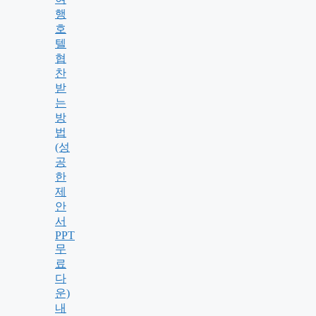
행
호
텔
협
찬
받
는
방
법
(성
공
한
제
안
서
PPT
무
료
다
운)
내