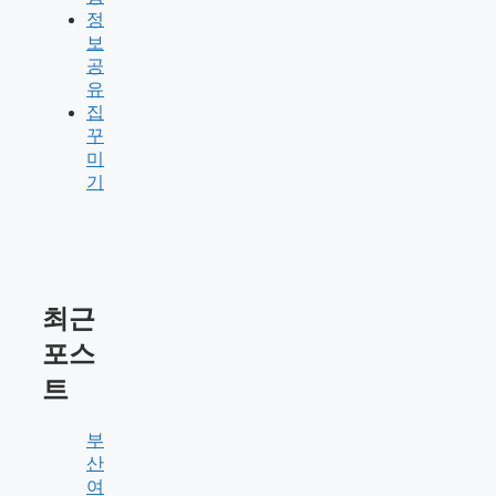
정
보
공
유
집
꾸
미
기
최근
포스
트
부
산
여