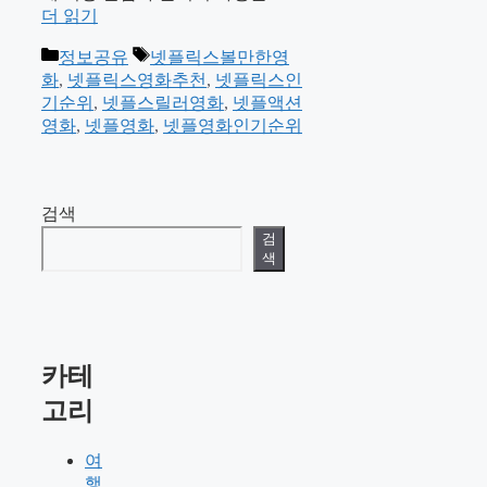
더 읽기
카
태
정보공유
넷플릭스볼만한영
테
그
화
,
넷플릭스영화추천
,
넷플릭스인
고
기순위
,
넷플스릴러영화
,
넷플액션
리
영화
,
넷플영화
,
넷플영화인기순위
검색
검
색
카테
고리
여
행