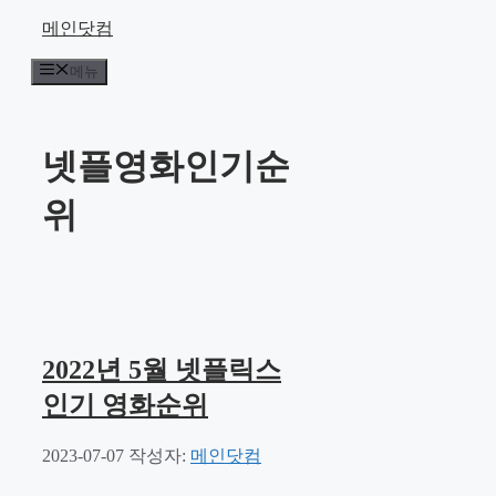
컨
메인닷컴
텐
메뉴
츠
로
건
너
넷플영화인기순
뛰
기
위
2022년 5월 넷플릭스
인기 영화순위
2023-07-07
작성자:
메인닷컴