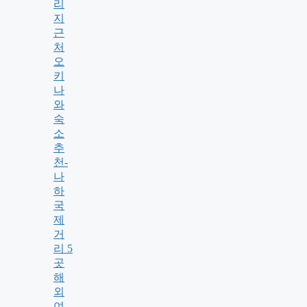
리
지
근
처
오
키
나
와
숙
소
추
천-
나
하
국
제
거
리 5
곳
해
외
여