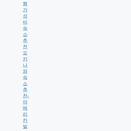
행
가
성
비
숙
소
추
천
오
키
나
와
숙
소
추
천-
아
메
리
칸
빌