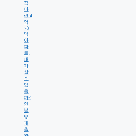
집
마
련 4
억
~8
억
아
파
트,
내
가
살
수
있
을
까?
연
봉
및
대
출
완