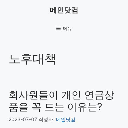
컨
메인닷컴
텐
츠
로
메뉴
건
너
뛰
기
노후대책
회사원들이 개인 연금상
품을 꼭 드는 이유는?
2023-07-07
작성자:
메인닷컴