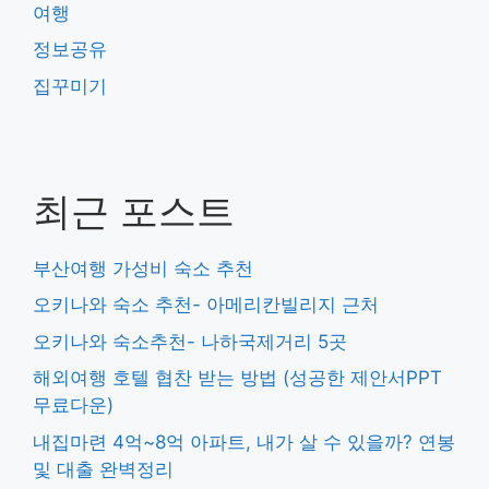
여행
정보공유
집꾸미기
최근 포스트
부산여행 가성비 숙소 추천
오키나와 숙소 추천- 아메리칸빌리지 근처
오키나와 숙소추천- 나하국제거리 5곳
해외여행 호텔 협찬 받는 방법 (성공한 제안서PPT
무료다운)
내집마련 4억~8억 아파트, 내가 살 수 있을까? 연봉
및 대출 완벽정리