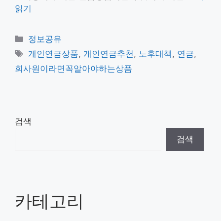
읽기
카
정보공유
테
태
개인연금상품
,
개인연금추천
,
노후대책
,
연금
,
고
그
회사원이라면꼭알아야하는상품
리
검색
검색
카테고리