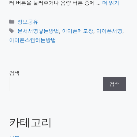
터 버튼을 눌러주거나 음량 버튼 중에 …
더 읽기
카
정보공유
테
태
문서서명넣는방법
,
아이폰메모장
,
아이폰서명
,
고
그
아이폰스캔하는방법
리
검색
검색
카테고리